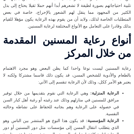
تلبية احتياجاتهم بصورة لطيفة لا تشعرهم أبدا أنهم حملا ثقيلا يحتاج إلى بذل
الكثير من المجهود مما ينقل لهم الشعور بالإحراج، خاصة في بعض
المتطلبات الخاصة لذلك، ولابد أن من يقوم بهذه الرعاية يكون مؤهلا للقيام
بذلك وقادرا على التعامل مع الأنواع المختلفة لرعاية المسنين.
أنواع رعاية المسنين المقدمة
من خلال المركز
رعاية المسنين ليست نوعا واحدا كما يظن البعض وهو مجرد الاهتمام
بالطعام والأدوية للشخص المسن، قد يكون ذلك قاسما مشتركا ولكنه لا
يعتبر هو الأمر ككل، وذلك لأن الرعاية تنقسم إلى الآتي:
الرعاية المنزلية:
وهي الرعاية التي نقوم بتقديمها من خلال توفير
مرافق للمسنين في منازلهم وذلك عند رغبته أو رغبة أهل كبار السن
في حصوله على الرعاية وهم بجانبه للحفاظ على نشاطه وحالته
النفسية.
الرعاية المؤسسية:
قد يكون هذا النوع هو المنتشر بين الناس وهو
الذي يتطلب انتقال المسن إلى مؤسسات مثل دور المسنين أو دور