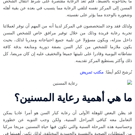
ما يحتاجونه بالضبط، فلم تعد الرعاية مقتصرة على شرط انتقال الشخص
المسن إلى المركز نفسه لتلقي الرعاية مما يتسبب في بعده عن بقية أهله
وشعوره بالوحدة مما يؤثر على نفسيته.
ولذلك فقد وجد المتخصصون في المركز لدينا أنه من المهم أن نوفر لعملائنا
تجربة رعاية فريدة وذلك من خلال توفير مرافق خاص للشخص المسن
داخل منزله، ويكون مسؤولا عن تلبية جميع احتياجاته ومدربا لذلك، بحيث
يكون ملازما للشخص من كبار السن بصفة دورية ومتابعة بدقة كافة
نشاطاته اليومية وقادرا على تلبيتها جميعا والتخفيف عليه إن كان مريضا، كل
ذلك وأكثر يستطيع المركز تقديمه.
نُرشح لكم أيضًا:
مكتب تمريض
ما هي أهمية رعاية المسنين؟
قد يظن البعض للوهلة الأولى أن رعاية كبار السن هو أمرا عاديا يمكن
التعامل معه كباقي المراحل السنية، ولكن وجب التنويه عن خطورة
وحساسية هذه المرحلة السنية والتي تكون فيها حياة المسنين مزيجا مركبا
من المتطلبات الصحية والنفسية والجسدية المختلفة، لذلك تكمن أهميتها في