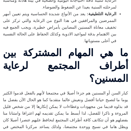
الرعاية لتلببة كافة احتياجاته اليومية والصحية في بيئة هادئة ومناسبة
لمرحلته السنية بعيدا عن الضغوط والضوضاء.
الرعاية التلطيفية:
يعد من الأنواع شديدة الحساسية ويتم تعيين أمهر
الممرضين والمراففين في هذا النوع من الرعاية والتي تركز على
تخفيف معاناة المسنين المصابين بأمراض خطيرة، ويجب الجمع فيه
بين الاهتمام بدقة لمواعيد الادوية وكذلك الحفاظ على الحالة النفسية
في أعلى مستوياتها.
ما هي المهام المشتركة بين
أطراف المجتمع لرعاية
المسنين؟
كبار السن أو المسنين هم جزءا أصيلا في مجتمعنا لأنهم بالفعل قدموا الكثير
يوما ما لتصبح حياتنا أفضل ونعيش عالما متقدما كما هو الحال الآن بفضل ما
قد بذلوه قديما من مجهودات وعطاءات لا يمكن إنكارها إلا من شخص قليل
المروءة و ناكرا للفضل، لذا أبسط ما يمكن تقديمه لهم اعترافا وامتنانا منا
بفضلهم هو أن تتكاتف كافة أطراف المجتمع لنحافظ عليهم عنصرا أصيلا كان
ويظل هاما في نسيج ووحدة مجتمعنا، ولذلك يساعد مركزنا المختص في