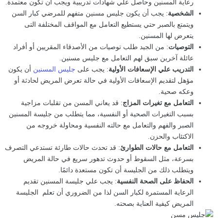
رعاية المسنين وحاصل علي شهادات تدريبية ويجب أن تكون معتمدة.
الشخصية
: يجب أن يكون جليس مسنين متفهم للمرضي كبار السن
ويتمتع بالصبر حتي يستطيع التعامل مع المواقف المختلفة التى
يتعرض لها المسنين.
التوصيات
: من الجيد طلب توصيات من الأصدقاء المقريين أو أفراد
عائلة آخرين سبق لهم التعامل مع جليس مسنين.
التدريب علي الإسعافات الأولية
: يجب على
جليس المسنين
أن يكون
مؤهل لتقديم الإسعافات الأولية في حالة تعرض المريض لحادثة أو
وعكه صحية.
التعامل مع تغيرات المزاج
: قد يعاني المسن من تقلبات مزاجية
بسبب التغيرات الصحية أو النفسية، مما يتطلب من جليسة المسنين
الصبر والفهم والتعامل مع حالته النفسية ومحاولة خروجه من
الاكتئاب والحزن.
التعامل مع حالات الطوارئ
: قد تحدث حالات طارئة تستدعي التصرف
بسرعة، مثل السقوط أو حدوث تدهور سريع في حالة المريض
ويتطلب ذلك من الجليسة أن تكون مستعدة دائمًا.
الحفاظ على الصحة النفسية
: يجب علي جليسة المسنين تقديم
الرعاية المستمرة لكبار السن لذا من الضروري أن تعلم الجليسة
المريض كيفية العناية بصحته.